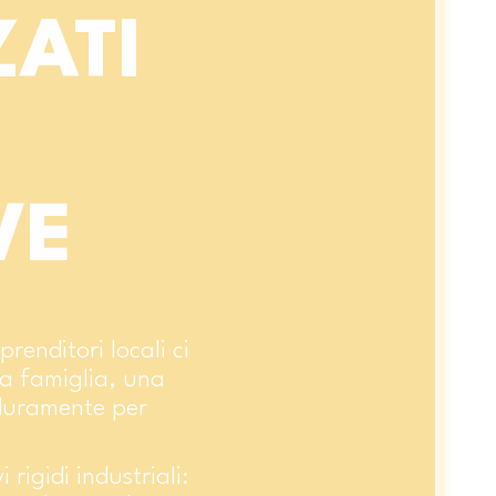
ZATI
VE
renditori locali ci
na famiglia, una
 duramente per
rigidi industriali: