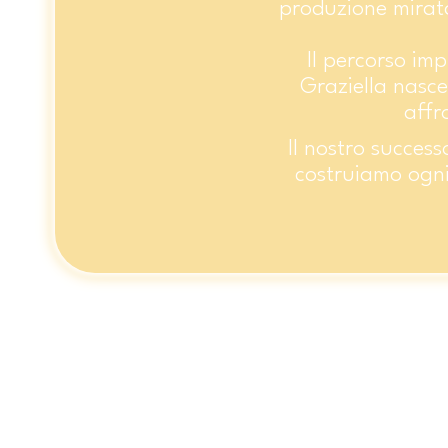
produzione mirata
Il percorso im
Graziella nasc
affr
Il nostro success
costruiamo ogni