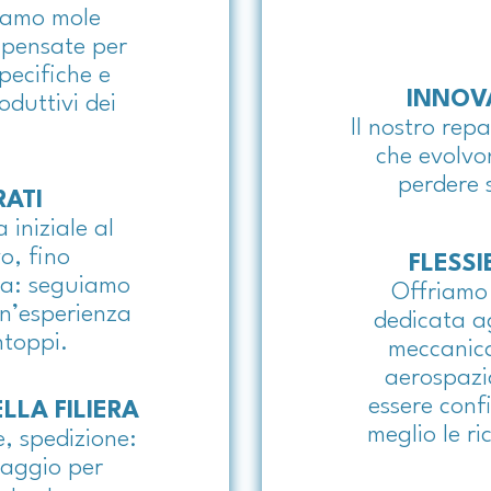
iamo mole
 pensate per
pecifiche e
INNOV
oduttivi dei
Il nostro rep
che evolvo
perdere 
RATI
 iniziale al
o, fino
FLESSI
ita: seguiamo
Offriamo
un’esperienza
dedicata ag
ntoppi.
meccanica
aerospazi
essere conf
LLA FILIERA
meglio le ri
, spedizione:
saggio per