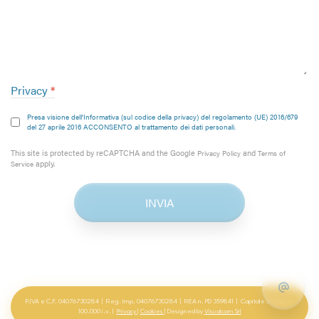
Privacy
*
Presa visione dell'
Informativa (sul codice della privacy)
del
regolamento (UE) 2016/679
del 27 aprile 2016
ACCONSENTO al trattamento dei dati personali.
reCAPTCHA
*
This site is protected by reCAPTCHA and the Google
and
Privacy Policy
Terms of
apply.
Service
INVIA
P.IVA e C.F. 04076730284  |  Reg. Imp. 04076730284  |  REA n. PD 359841  |  Capitale Sociale € 
100.000 i.v. 
|
Privacy
|
Cookies
| Designed by
Visualcom Srl