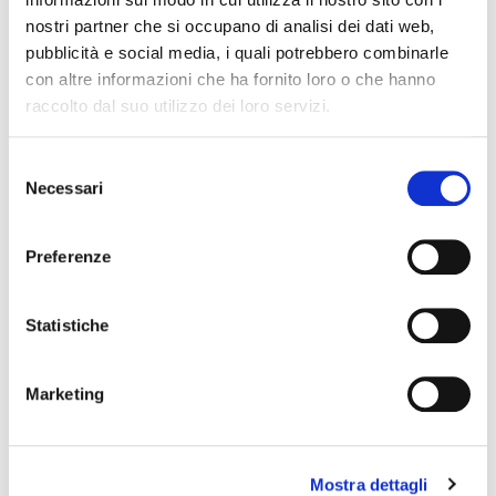
principali decision maker del settore e di riaffermare il ruolo
nostri partner che si occupano di analisi dei dati web,
di Montros Abrasivi srl come partner tecnologico chiave per
pubblicità e social media, i quali potrebbero combinarle
l'officina.
con altre informazioni che ha fornito loro o che hanno
La rivista sarà distribuita ai visitatori della fiera e
consultabile online sui canali ufficiali.
raccolto dal suo utilizzo dei loro servizi.
Volete ricevere in anteprima l'estratto del nostro articolo o
una
consulenza tecnica personalizzata
?
Selezione
Necessari
del
consenso
Preferenze
LET’S ROUGH SOMETHING
Statistiche
OUT
Marketing
CONTATTACI
Mostra dettagli