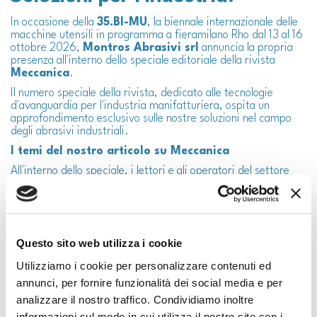
In occasione della
35.BI-MU
, la biennale internazionale delle
macchine utensili in programma a fieramilano Rho dal 13 al 16
ottobre 2026,
Montros Abrasivi srl
annuncia la propria
presenza all'interno dello speciale editoriale della rivista
Meccanica
.
Il numero speciale della rivista, dedicato alle tecnologie
d'avanguardia per l'industria manifatturiera, ospita un
approfondimento esclusivo sulle nostre soluzioni nel campo
degli abrasivi industriali.
I temi del nostro articolo su Meccanica
All'interno dello speciale, i lettori e gli operatori del settore
potranno scoprire:
Efficienza nei processi:
come i prodotti Montros
Abrasivi riducono i tempi di ciclo nella lavorazione dei
metalli.
Sostenibilità industriale:
soluzioni progettate per
Questo sito web utilizza i cookie
ridurre gli sprechi e ottimizzare il consumo energetico.
Utilizziamo i cookie per personalizzare contenuti ed
Supporto all'industria meccanica:
l'applicazione dei
nostri abrasivi sulle moderne macchine utensili.
annunci, per fornire funzionalità dei social media e per
analizzare il nostro traffico. Condividiamo inoltre
La scelta di investire sulla rivista
Meccanica
in
concomitanza con 35.BI-MU ci permette di raggiungere i
informazioni sul modo in cui utilizza il nostro sito con i